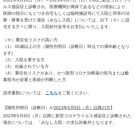
ルス感染症と診断され、医療機関が満床であるなどの理由により、
医師の指示にもとづき自宅もしくは臨時施設等にて入院と同等の治
療・療養を受けた場合（みなし入院）については、以下（※）に該
当する方々に限り、入院給付金等をお支払いいたします。
（※）重症化リスクの高い方
（1） 65歳以上の方（陽性判明日（診断日）時点での満年齢となり
ます)
（2） 入院を要する方
（3） 妊娠されている方
（4） 重症化リスクがあり、かつ新型コロナ治療薬の投与または酸
素投与が必要と医師が判断した方
請求書類については、
こちら
をご覧ください。
【陽性判明日（診断日）が
2023年5月8日（月）以降の方
】
2023年5月8日（月）以降に新型コロナウイルス感染症と診断された
場合については、「みなし入院」の支払対象外となります。