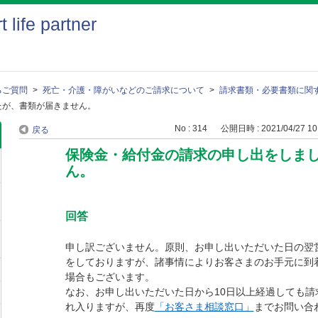
るご質問
>
死亡・介護・障がいなどのご請求について
>
請求書類・必要書類に関
たが、書類が届きません。
No : 314
公開日時 : 2021/04/27 10
戻る
保険金・給付金の請求の申し出をしま
ん。
回答
申し訳ございません。原則、お申し出いただいた日の翌
をしておりますが、諸事情によりお客さまのお手元に到
場合もございます。
なお、お申し出いただいた日から10日以上経過しても請
れ入りますが、再度
「お客さま相談窓口」
までお問い合